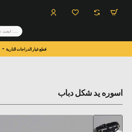
.....
ابحث
عن
منتج
قطع غيار الدراجات النارية
اسوره يد شكل دباب