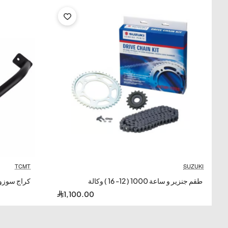
أسورة يد جلد سوداء بشكل دراجة نارية (دباب)
— منتج
فاخر و
الرياضي
— مثالي لعشاق
الدراجات النارية والمغامرين
.
شكل دراجة نارية (دباب) معدني بارز
—
جلد طبيعي أسود مضف
شرساً
على المعصم.
مشبك تبديل Toggle Clasp فاخر
—
سبيكة زنك عالية الجودة
ومريح
— مناسب للارتداء اليومي والرحلات.
المميزات الرئيسية
TCMT
SUZUKI
طقم جنزير و ساعة 1000 ( 12- 16 ) وكالة
كراج سوزوكي 000
1,100.00
شكل دراجة نارية (دباب)
تصميم معدني بارز لدراجة نارية — شكل
شرس ومميز — يعكس شغف الدراجات — طابع رياضي أصيل — يجذب
الأنظار فوراً