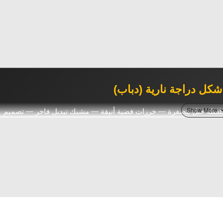
كل دراجة نارية (دباب)
سلسلة حبل مضفرة — خرزات فضية أنيقة — مشبك تبديل فاخر — تصميم
لية لعشاق الدراجات النارية
ات فضية
سلسلة حبل
مشبك تبديل