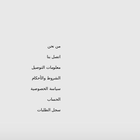
مشبك تبديل فاخر
Toggle Clasp — سهل الفتح والإغلاق — سبيكة زنك
متينة — مقاوم للصدأ — يضمن ثبات الأسورة — تصميم كلاسيكي أنيق
من نحن
اتصل بنا
معلومات التوصيل
الشروط والأحكام
يد جلد — شكل دراجة نارية (دباب) — Bracelet
سياسة الخصوصية
ي — شكل دراجة نارية (دباب)
الحساب
Le — سبيكة زنك — Zinc Alloy
سجل الطلبات
— رياضي
شابك — Toggle Clasp