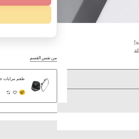
ة؟
ة
من نفس القسم
طقم مرايات جان