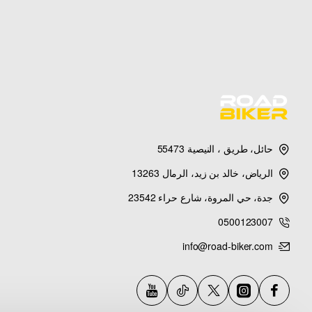
خرزات فضية أنيقة
خرزات معدنية فضية لامعة — سبيكة زنك عالية
الجودة — تضفي لمسة فاخرة — مقاومة للصدأ — تتناسق مع الجلد الأسود
المواصفات الفنية
حائل، طريق ، النيصية 55473
الرياض، خالد بن زيد، الرمال 13263
المنتج
أسورة 
جدة، حي المروة، شارع حراء 23542
الشكل / النمط
GEOMETRIC — هندس
0500123007
المادة
جلد طبيعي — ather
info@road-biker.com
النمط
عتيق — Vintage 
نوع المشبك
تبديل-الم