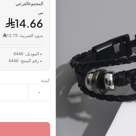
من
14.66
بدون الضريبة:
12.75
الموديل:
6446
رقم المنتج:
6446