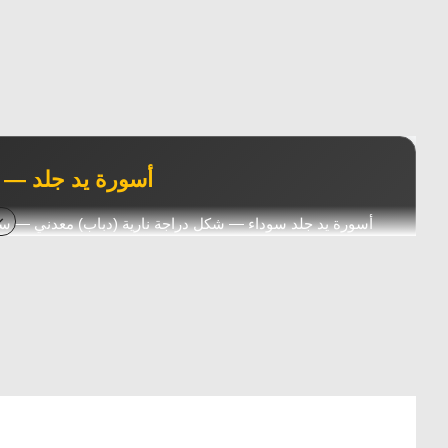
أسورة يد جلد — ش
أسورة يد جلد سوداء — شكل دراجة نارية (دباب) معدني — 
عتيق رجالي — مثا
شكل دباب
جلد أسود
خرز
الوصف التقني