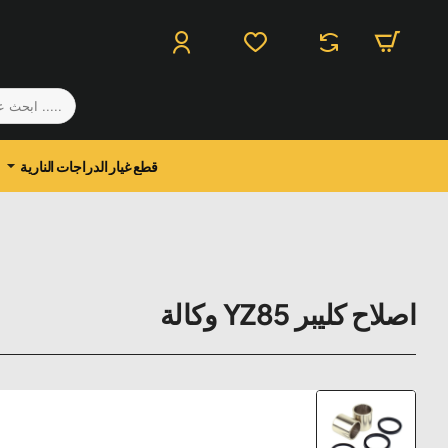
.....
ابحث
عن
منتج
قطع غيار الدراجات النارية
اصلاح كليبر YZ85 وكالة