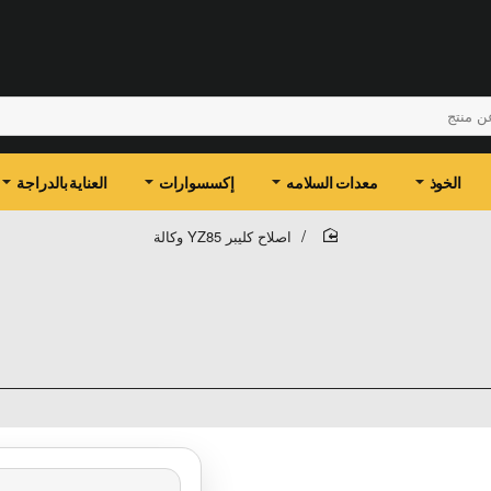
الخوذ
معدات السلامه
إكسسوارات
العناية بالدراجة
اصلاح كليبر YZ85 وكالة
home