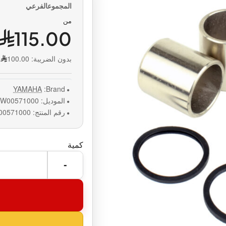
من
115.00
بدون الضريبة:
100.00
YAMAHA
Brand:
الموديل:
W00571000
رقم المنتج:
00571000