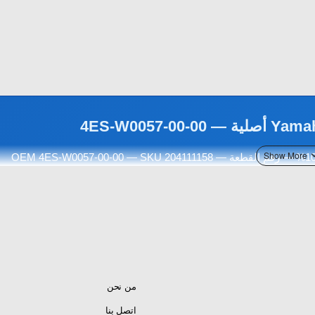
إصلاح كليبر فرامل Yamaha YZ85 / YZ65 — وكالة أصلية 100% — رقم القطعة OEM 4ES-W0057-00-00 — SKU 204111158 —
 من مواد عالية الجودة مقاومة للحرارة والضغط — أداء قوي وموثوق — تركيب مباشر بدون
تعديلات
OEM
4ES-W0057-00-00
SKU 204111158
Caliper
من نحن
اتصل بنا