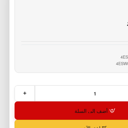
4ES
4ESW
أضف إلى السلة
اشترِ الآن