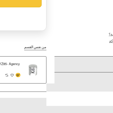
ة؟
ة
من نفس القسم
 YZ85- Agency