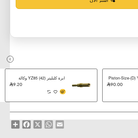
Piston-Size-(D)
ابرة كلبليتر (42) YZ85 وكالة
9.20
90.00
Share
Facebook
WhatsApp
X
Email