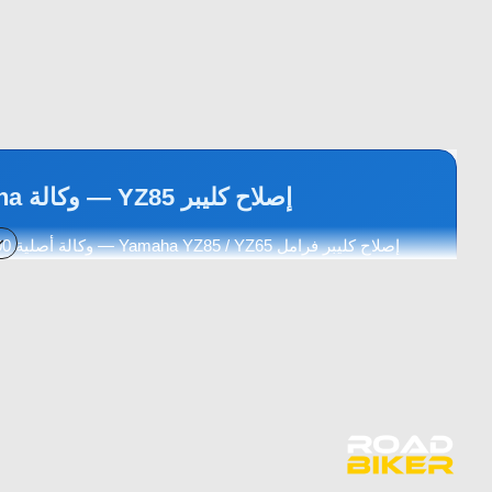
إصلاح كليبر YZ85 — وكالة Yamaha أصلية — 4ES-W0057-00-00
CALIPER PISTON ASSEMBLY — مصنوع
YZ65
YZ85
Yamaha
وكالة أصلية
 Piston
الوصف التقني