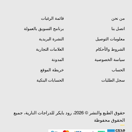
بالكامل
من نحن
قائمة الرغبات
اتصل بنا
برنامج التسويق بالعمولة
المواصفات الفنية
معلومات التوصيل
النشرة البريدية
الشروط والأحكام
العلامات التجارية
أنتل بدون قاعدة —
سياسة الخصوصية
المدونة
المنتج
Antenna Without Base —
هوائي راديو AM/FM
الحساب
خريطة الموقع
سجل الطلبات
الحسابات البنكية
الشركة / المنشأ
صيني درجة أولى
100% علامة تجارية جديدة
الحالة
— Brand New
144-430 MHz — AM/FM
حقوق الطبع والنشر © 2026، رود بايكر للدراجات النارية، جميع
المجال الترددي
Radio Frequency
الحقوق محفوظة
مواد متينة عالية الجودة —