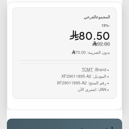
-13%
80.50
92.86
بدون الضريبة:
70.00
TCMT
Brand:
الموديل:
XF29011895-A2
رقم المنتج:
XF29011895-A2
JAN:
اشتري الآن