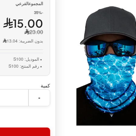
-35%
15.00
23.00
بدون الضريبة:
13.04
الموديل:
S100
رقم المنتج:
S100