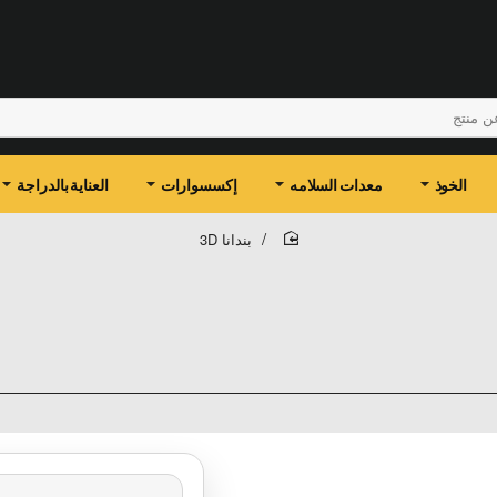
الخوذ
معدات السلامه
إكسسوارات
العناية بالدراجة
بندانا 3D
home