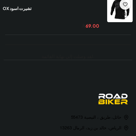
تشيرت اسود FOX
69.00
.لقد وصلت إلى نهاية القائمة
حائل، طريق ، النيصية 55473
الرياض، خالد بن زيد، الرمال 13263