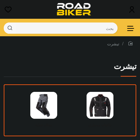
بحث
تيشرت
home
تيشرت
جاكيتات وصداري
بنطال حماية