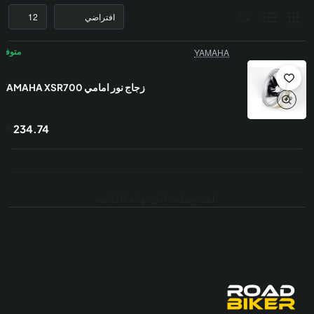
YAMAHA
زجاج نور امامي YAMAHA XSR700
234.74
.لقد وصلت إلى نهاية القائمة