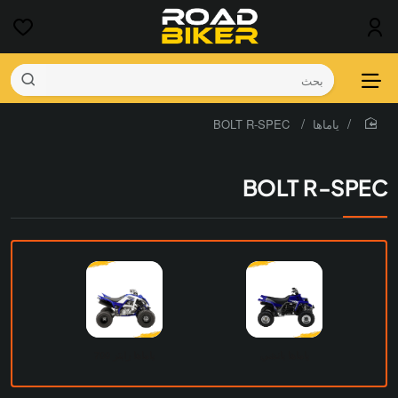
بحث
ياماها
BOLT R-SPEC
home
BOLT R-SPEC
ياماها بانشي
ياماها رابتر 700