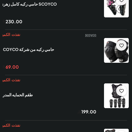
SCOYCO حامي ركبه كامل زهري
230.00
scoyco
حامي ركبه من شركة SCOYCO
69.00
طقم الحمايه المدرع
199.00