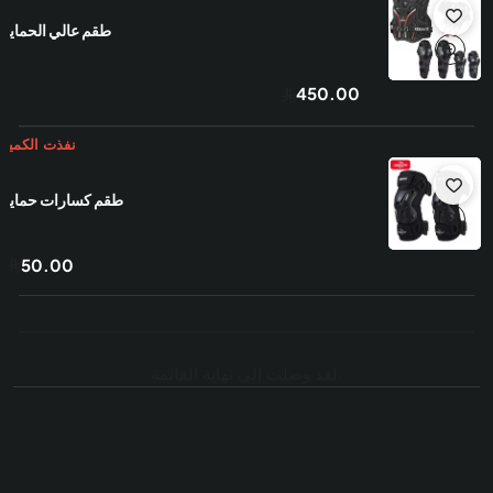
طقم عالي الحمايه
450.00
طقم كسارات حمايه
50.00
.لقد وصلت إلى نهاية القائمة