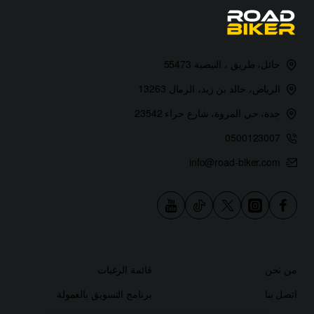
حائل، طريق ، النيصية 55473
الرياض، خالد بن زيد، الرمال 13263
جدة، حي المروة، شارع حراء 23542
0500123007
info@road-biker.com
من نحن
قائمة الرغبات
اتصل بنا
برنامج التسويق بالعمولة