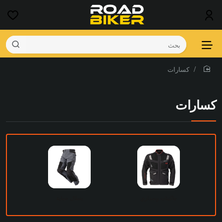
بحث
كسارات
home
كسارات
جاكيتات وصداري
بنطال حماية