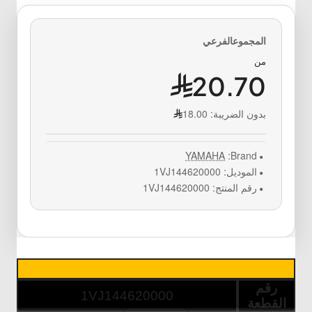
من
20.70
بدون الضريبة:
18.00
YAMAHA
Brand:
الموديل:
1VJ144620000
رقم المنتج:
1VJ144620000
رقم
1
VJ144620000
القطعة