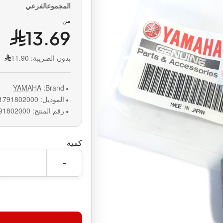
من
13.69
بدون الضريبة:
11.90
YAMAHA
Brand:
الموديل:
1791802000
رقم المنتج:
91802000