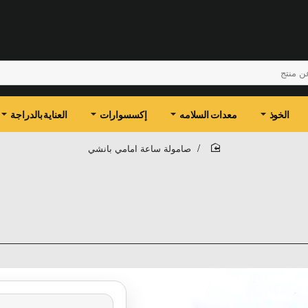
الخوذ
معدات السلامه
إكسسوارات
العناية بالدراجة
صامولة ساعة امامي بانشي
home