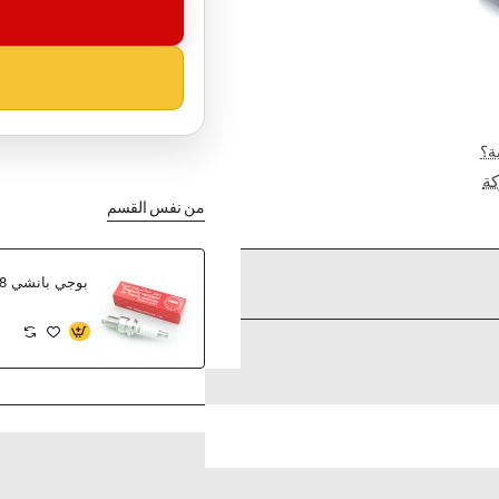
ة؟
ة
من نفس القسم
بوجي بانشي NGK 6278