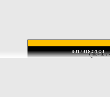
901791802000
وكالة
ياماها بانشي
2001 – 2011