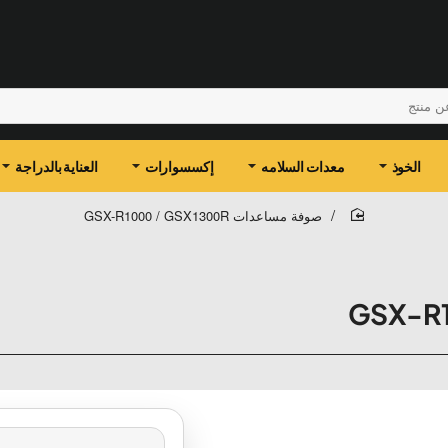
الخوذ
معدات السلامه
إكسسوارات
العناية بالدراجة
صوفة مساعدات GSX-R1000 / GSX1300R
home