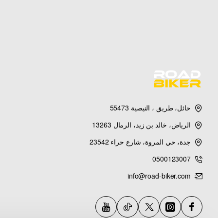
حائل، طريق ، النيصية 55473
الرياض، خالد بن زيد، الرمال 13263
جدة، حي المروة، شارع حراء 23542
0500123007
info@road-biker.com