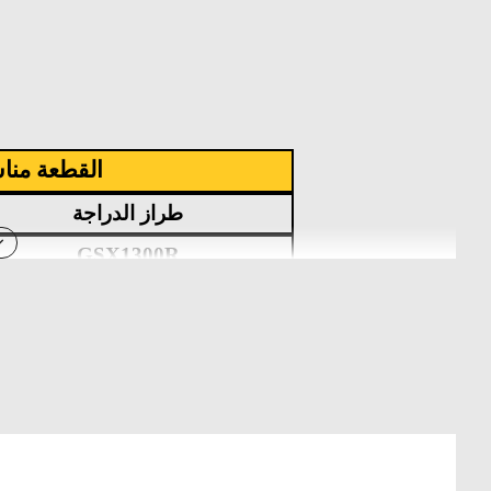
القطعة منا
طراز الدراجة
GSX1300R
GSX-R1000