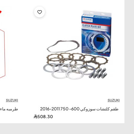
SUZUKI
-35%
SUZUKI
طقم كلتشات سوزوكي 600- 750 2011-2016
طرمبه ماء
508.30