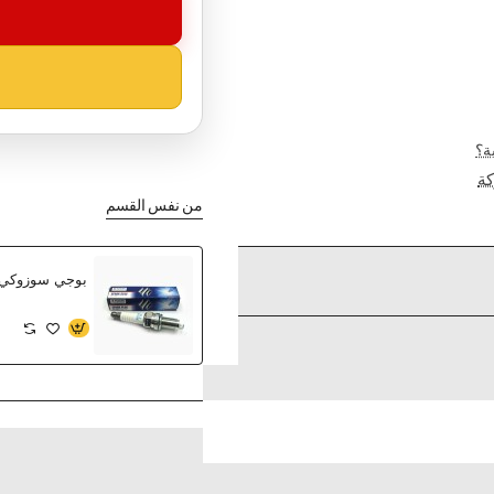
ة؟
ة
من نفس القسم