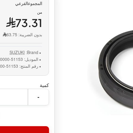
من
73.31
بدون الضريبة:
63.75
SUZUKI
Brand:
الموديل:
51153-41G00-0000
رقم المنتج:
51153-41G00-0000