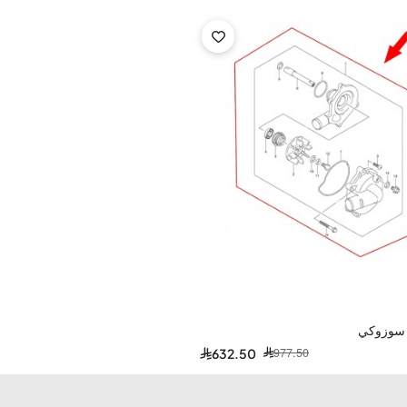
 سوزوكي
977.50
632.50