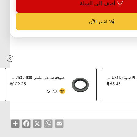
أضف إلى السلة
اشترِ الآن
بوجي سوزوكي الاصلية PLUG,SPARK(IU31D)
صوفة ساعة امامي 600 / 750 GSXR
109.25
68.43
Share
Facebook
WhatsApp
X
Email