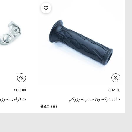
SUZUKI
SUZUKI
جلدة دركسون يسار سوزوكي
يد فرامل سوزوكي 600/750
40.00