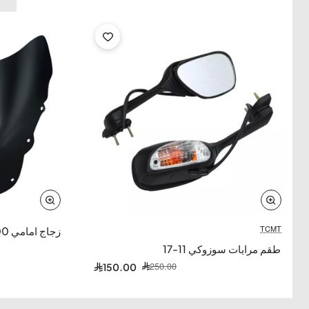
-79%
TCMT
-40%
زجاج امامي CBR 1100موديل (2002)
طقم مرايات سوزوكي 11-17
250.00
150.00