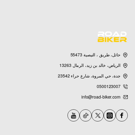
حائل، طريق ، النيصية 55473
الرياض، خالد بن زيد، الرمال 13263
جدة، حي المروة، شارع حراء 23542
0500123007
info@road-biker.com