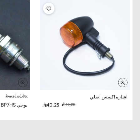
-0%
مدارات الوسيط
اشارة اكسس اصلي
40.25
بوجي NGK BP7HS دباب تايواني
40.25