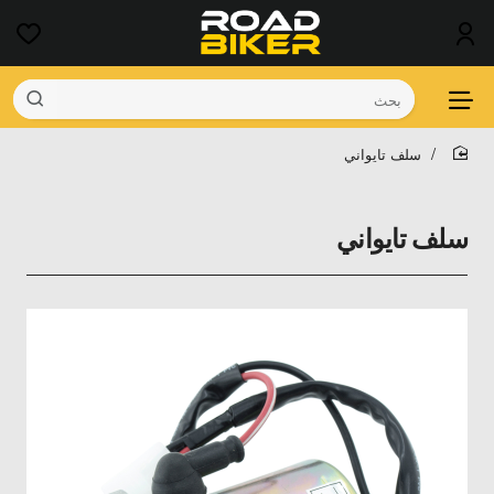
بحث
سلف تايواني
home
سلف تايواني