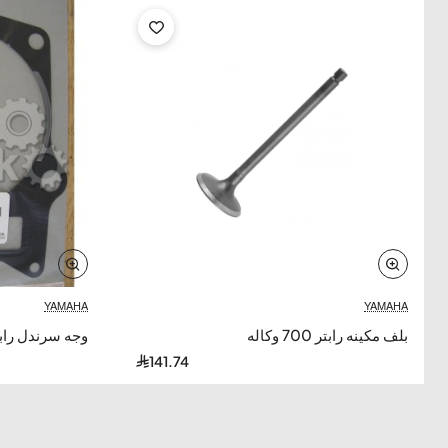
YAMAHA
YAMAHA
بلف مكينه رابتر 700 وكاله
وجه سرندل رابتر 700 و
141.74