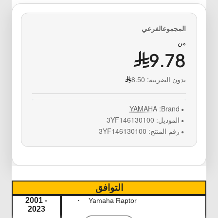
من
9.78
بدون الضريبة:
8.50
YAMAHA
Brand:
الموديل:
3YF146130100
رقم المنتج:
3YF146130100
التوافق
2
001 -
·
Yamaha Raptor
2023