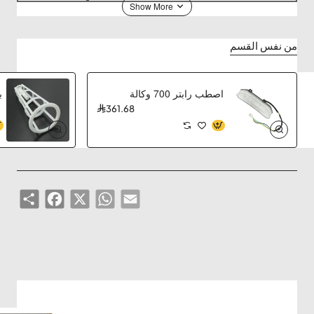
من نفس القسم
اصطب رابتر 700 وكالة
ب
361.68
Share
Facebook
WhatsApp
X
Email