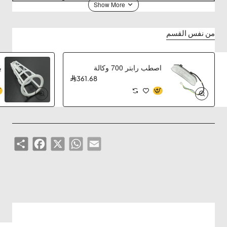
من نفس القسم
اصطب رابتر 700 وكالة
ب
361.68
Share
Facebook
WhatsApp
X
Email