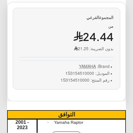
من
24.44
بدون الضريبة:
21.25
YAMAHA
Brand:
الموديل:
1S3154510000
رقم المنتج:
1S3154510000
التوافق
2
001 -
·
Yamaha Raptor
2023