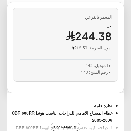
من
244.38
بدون الضريبة:
212.50
الموديل:
143
رقم المنتج:
143
نظرة عامة
غطاء المصباح الأمامي للدراجات يناسب هوندا CBR 600RR
2003-2006
1. دراجة نارية عدسة المصباح ، يصلح لهوندا CBR 600RR