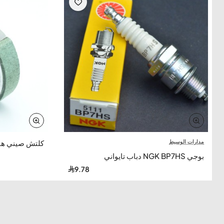
مدارات الوسيط
كلتش صيني هن
بوجي NGK BP7HS دباب تايواني
9.78