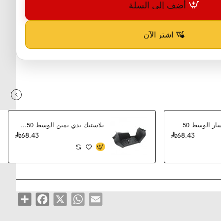
أضف إلى السلة
اشترِ الآن
ار الوسط 50
بلاستيك بدي يمين الوسط 50سي شي
68.43
68.43
Share
Facebook
WhatsApp
X
Email