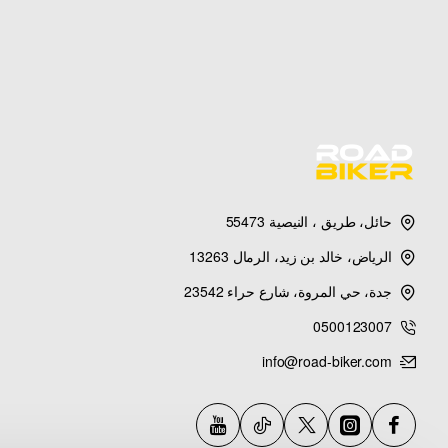
الدراجات المتوافقة
دبابات 
الموديلات
جميع المودي
الأحجام
100cc
حائل، طريق ، النيصية 55473
الرياض، خالد بن زيد، الرمال 13263
جدة، حي المروة، شارع حراء 23542
0500123007
info@road-biker.com