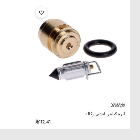
هذه الإبرة متوافقة مع
جميع موديلات دبابات الوسيط التايوانية 
الوسيط (Wusit)
نيثال (Nithal)
جميع الموديلات — 4
كفرات — 50cc / 90cc / 100cc — دبابات
الوسيط الشهيرة
التايوانية
ملاحظة:
هذه الإبرة
Universal Fit
— تتوافق مع معظم الدبابات 
يُنصح بالتحقق من
موقع التركيب وأبعاد الإبرة
قبل الشراء.
المواصفات التقنية
YAMAHA
ابرة كبليتر بانشي وكالة
112.41
النوع
ger Coil
بلد الصنع
تايوان (iwan