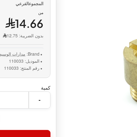
من
14.66
بدون الضريبة:
12.75
Brand:
مدارات الوسي
الموديل:
110033
رقم المنتج:
110033