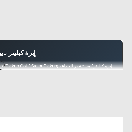
إبرة كبليتر تايواني —
أحجام 50cc / 90cc / 100cc — بلد الصنع تايوان — جودة عالية بسعر ممتاز
تايواني
4 كفرات
Pickup Coil
an
التوافق مع الدبابات