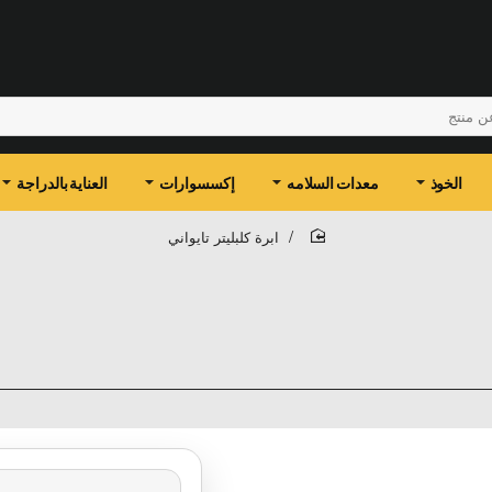
الخوذ
معدات السلامه
إكسسوارات
العناية بالدراجة
ابرة كلبليتر تايواني
home