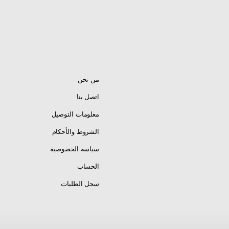
الوسيط / نيثال / ورام — 4 كفرات
لات (Universal Fit)
50cc / 90cc / 
من نحن
اتصل بنا
معلومات التوصيل
الشروط والأحكام
سياسة الخصوصية
الحساب
سجل الطلبات