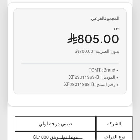
من
805.00
بدون الضريبة:
700.00
TCMT
Brand:
الموديل:
XF29011969-B
رقم المنتج:
XF29011969-B
الشركة
صيني درجه اولي
GL1800
نوع الدراجة
هوندا قولد وينق