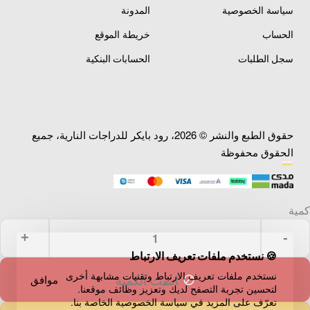
سياسة الخصوصية
المدونة
الحساب
خريطة الموقع
سجل الطلبات
الحسابات البنكية
حقوق الطبع والنشر © 2026، رود بايكر للدراجات النارية، جميع
الحقوق محفوظة
🍪 نستخدم ملفات تعريف الارتباط
نستخدم ملفات تعريف الارتباط وتقنيات مشابهة أخرى
انتهت الكمية
موافق
لتحسين تجربة التصفح لديك وتعزيز وظائف موقعنا.
تعرّف على المزيد في سياسة الخصوصية الخاصة بنا.