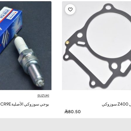
SUZUKI
كي
بوجي سوزوكي الأصلية PLUG,NGK (CR9E)
80.50