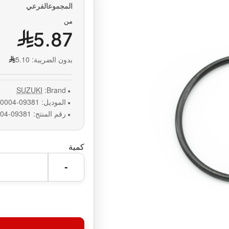
من
5.87
بدون الضريبة:
5.10
SUZUKI
Brand:
الموديل:
09381-20004-0000
رقم المنتج:
09381-20004-0000