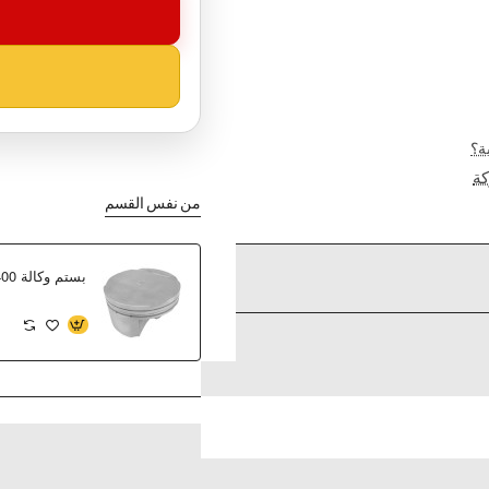
ة؟
ة
من نفس القسم
بستم وكالة Z400