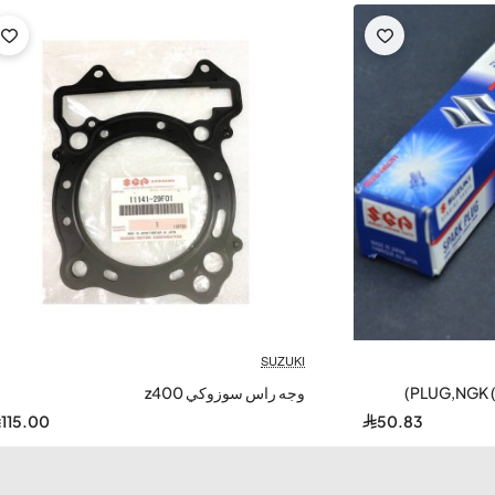
SUZUKI
وجه راس سوزوكي z400
115.00
50.83