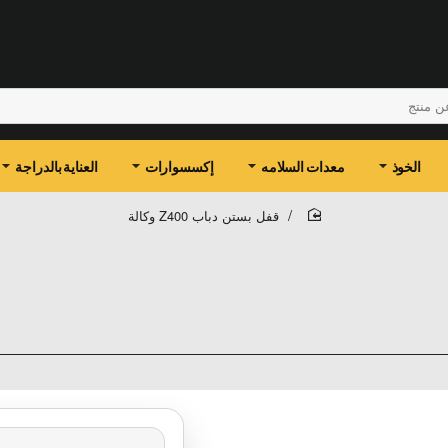
الخوذ
معدات السلامه
إكسسوارات
العناية بالدراجة
قفل بستن دباب Z400 وكالة
home