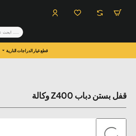
.....
ابحث
عن
منتج
قطع غيار الدراجات النارية
قفل بستن دباب Z400 وكالة