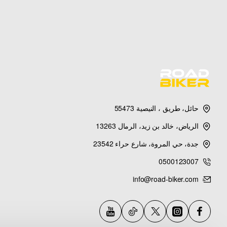
حائل، طريق ، النيصية 55473
الرياض، خالد بن زيد، الرمال 13263
جدة، حي المروة، شارع حراء 23542
0500123007
info@road-biker.com