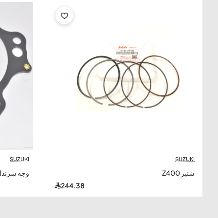
SUZUKI
SUZUKI
شنبر Z400
وجه سرندل Z400 سوزو
244.38