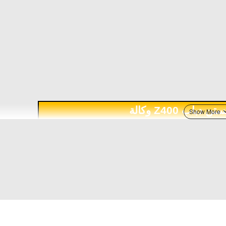
دباب Z400 وكالة
09381-20004-0000
وكالة
SUZUKI
Z400
(2022–2000)