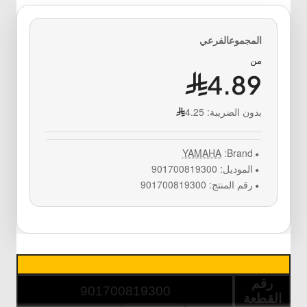
من
4.89
بدون الضريبة:
4.25
YAMAHA
Brand:
الموديل:
901700819300
رقم المنتج:
901700819300
رقم
901700819300
القطعة