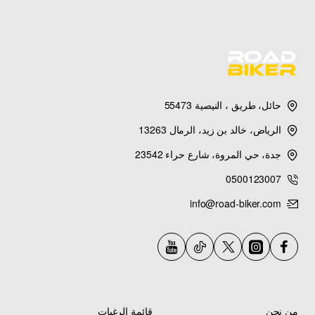
حائل، طريق ، النيصية 55473
الرياض، خالد بن زيد، الرمال 13263
جدة، حي المروة، شارع حراء 23542
0500123007
info@road-biker.com
من نحن
قائمة الرغبات