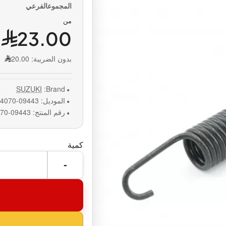
من
23.00
بدون الضريبة:
20.00
SUZUKI
Brand:
الموديل:
09443-14070-0000
رقم المنتج:
09443-14070-0000