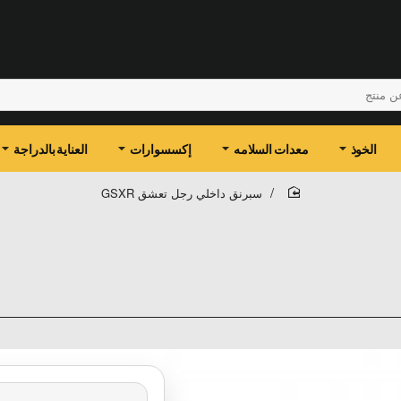
الخوذ
معدات السلامه
إكسسوارات
العناية بالدراجة
سبرنق داخلي رجل تعشق GSXR
home