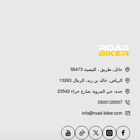
حائل، طريق ، النيصية 55473
الرياض، خالد بن زيد، الرمال 13263
جدة، حي المروة، شارع حراء 23542
0500123007
info@road-biker.com