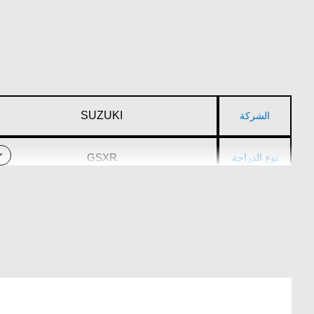
SUZUKI
الشركة
GSXR
نوع الدراجة
2001-2020 GSX-R600
المنتج
2001-2020 GSX-R750
يتوافق مع
2001-2020 GSX-R1000