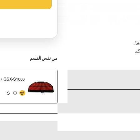
ة؟
ة
من نفس القسم