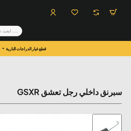
.....
ابحث
عن
منتج
قطع غيار الدراجات النارية
سبرنق داخلي رجل تعشق GSXR