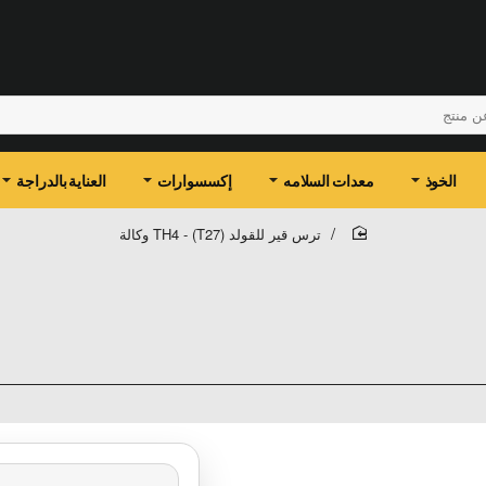
الخوذ
معدات السلامه
إكسسوارات
العناية بالدراجة
ترس قير للقولد TH4 - (T27) وكالة
home