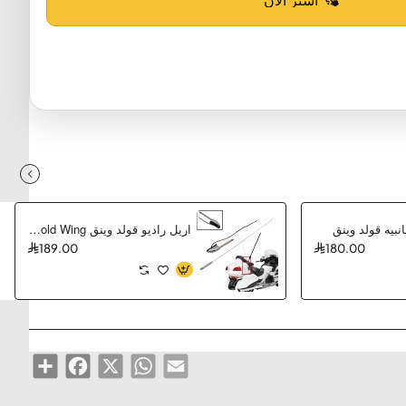
بيه قولد وينق
اريل راديو قولد وينق Honda Gold Wing
189.00
180.00
Share
Facebook
WhatsApp
X
Email