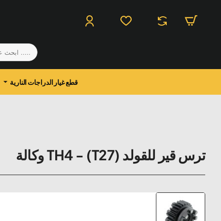
.....
ابحث
عن
منتج
قطع غيار الدراجات النارية
ترس قير للقولد TH4 - (T27) وكالة