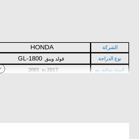
HONDA
الشركة
GL
-1800
قولد وينق
نوع الدراجة
2001
20
17
المنتج يتوافق مع
to