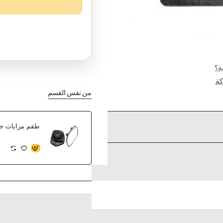
ة؟
ة
من نفس القسم
طقم مرايات جان