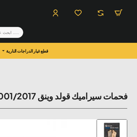
.....
ابحث
عن
منتج
قطع غيار الدراجات النارية
فحمات سيراميك قولد وينق 2001/2017