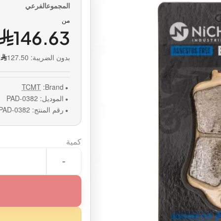
من
146.63
بدون الضريبة:
127.50
TCMT
Brand:
الموديل:
PAD-0382
رقم المنتج:
PAD-0382