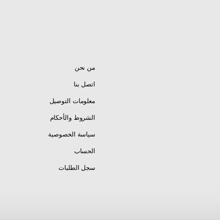
Honda ST1300 AB
Honda ST1300 Poli
من نحن
Honda ST13
اتصل بنا
معلومات التوصيل
Honda Valkyrie Run
الشروط والأحكام
سياسة الخصوصية
Honda VTX1800
الحساب
Honda VTX1800
سجل الطلبات
Honda VTX1800
Honda VTX1800