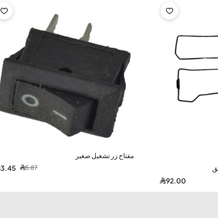
-41%
مفتاح زر تشغيل صغير
5.87
ق
3.45
92.00