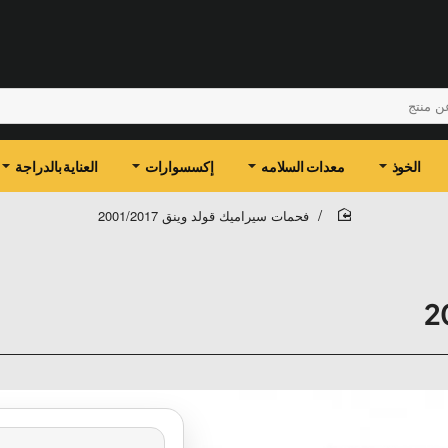
الخوذ
معدات السلامه
إكسسوارات
العناية بالدراجة
فحمات سيراميك قولد وينق 2001/2017
home