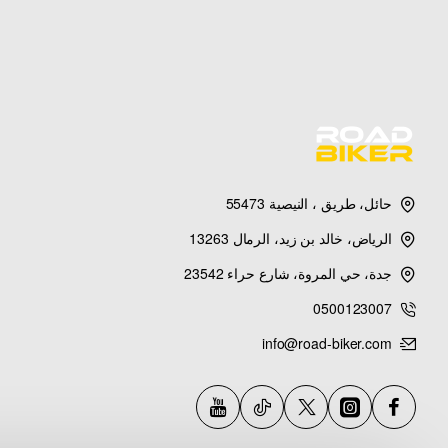
2018
S: 2004-2018
ce: 2005-2006
00: 2003-2018
حائل، طريق ، النيصية 55473
e 1800: 2004-
2005
الرياض، خالد بن زيد، الرمال 13263
جدة، حي المروة، شارع حراء 23542
C: 2002-2007
0500123007
F: 2005-2008
info@road-biker.com
N: 2004-2008
R: 2002-2007