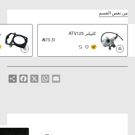
من نفس القسم
كلبيلتر ATV125
73.31
Share
Facebook
WhatsApp
X
Email