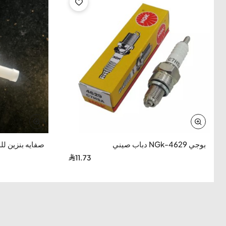
-66%
بوجي NGk-4629 دباب صيني
صفايه بنزين للد
11.73