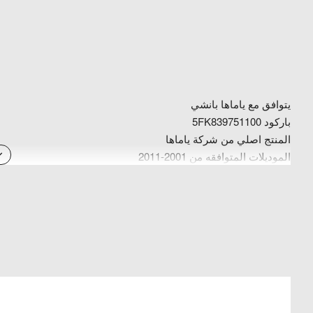
يتوافق مع ياماها بانشي
باركود 5FK839751100
المنتج اصلي من شركة ياماها
الموديلات المتوافقه من 2001-2011