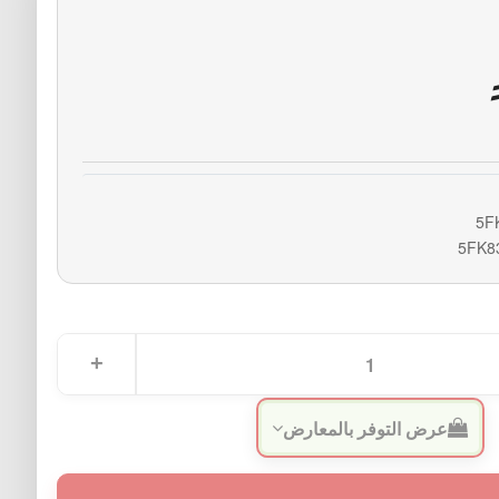
5F
5FK8
عرض التوفر بالمعارض