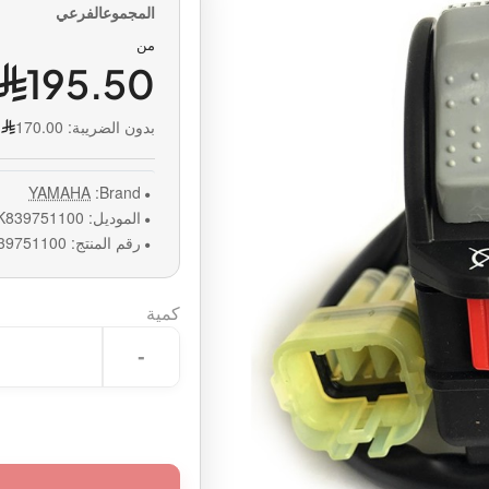
من
195.50
بدون الضريبة:
170.00
YAMAHA
Brand:
الموديل:
K839751100
رقم المنتج:
39751100