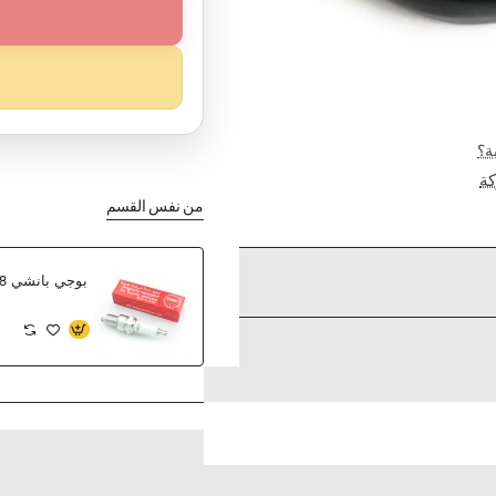
ة؟
ة
من نفس القسم
بوجي بانشي NGK 6278