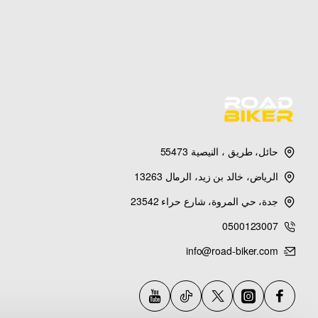
حائل، طريق ، النيصية 55473
الرياض، خالد بن زيد، الرمال 13263
جدة، حي المروة، شارع حراء 23542
0500123007
info@road-biker.com