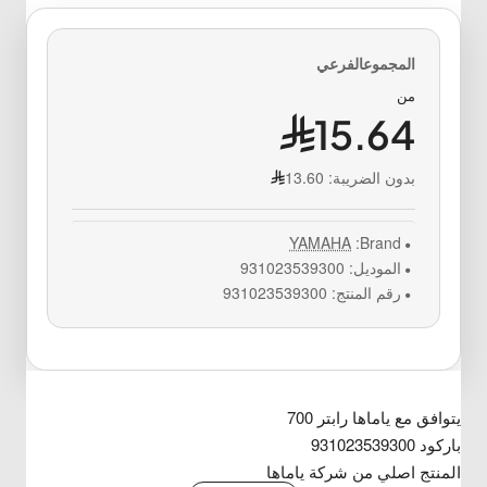
من
15.64
بدون الضريبة:
13.60
YAMAHA
Brand:
الموديل:
931023539300
رقم المنتج:
931023539300
يتوافق مع ياماها رابتر 700
باركود 931023539300
المنتج اصلي من شركة ياماها