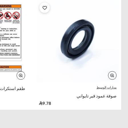
مدارات الوسيط
طقم استكرات ا
صوفة عمود قير تايواني
9.78