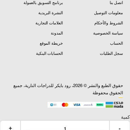
اتصل بنا
برنامج التسويق بالعمولة
الولايات المتحدة الأمريكية
بلد الصنع
معلومات التوصيل
النشرة البريدية
— USA
الشروط والأحكام
العلامات التجارية
جل مرتفع — Raised Gel
التصميم
— يحمي الطلاء
سياسة الخصوصية
المدونة
الحساب
خريطة الموقع
تصميم عالمي — Universal
النوع
Fit
سجل الطلبات
الحسابات البنكية
نعم — يمكن قصه ليناسب
قابلية القص
أصغر تانكي
مقاوم للماء — مقاوم
حقوق الطبع والنشر © 2026، رود بايكر للدراجات النارية، جميع
مقاومة الطقس
للأشعة UV — يتحمل جميع
الفصول
الحقوق محفوظة
أسود — Black / كربون —
الألوان المتوفرة
Carbon
العرض
158 ملم