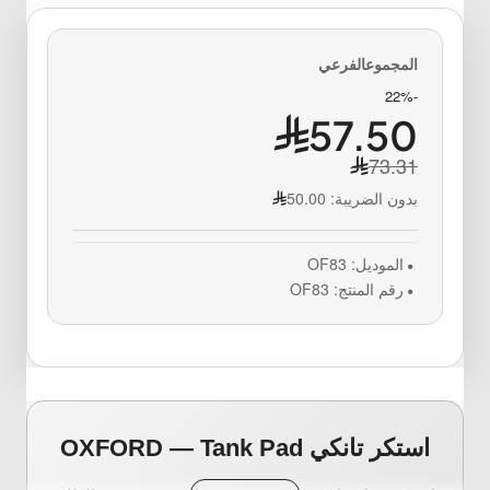
-22%
57.50
73.31
بدون الضريبة:
50.00
الموديل:
OF83
رقم المنتج:
OF83
استكر تانكي OXFORD — Tank Pad