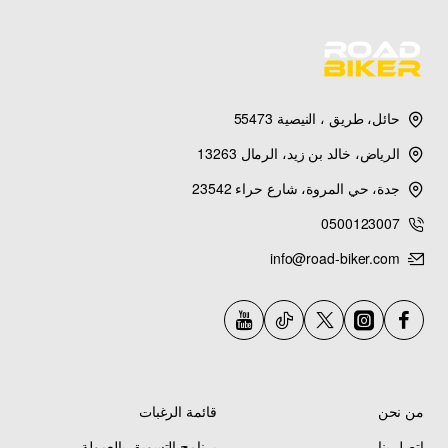
حائل، طريق ، النيصية 55473
الرياض، خالد بن زيد، الرمال 13263
جدة، حي المروة، شارع حراء 23542
0500123007
info@road-biker.com
من نحن
قائمة الرغبات
اتصل بنا
برنامج التسويق بالعمولة