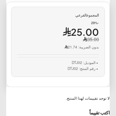
-29%
25.00
35.00
بدون الضريبة:
21.74
الموديل:
DTJ02
رقم المنتج:
DTJ02
لا توجد تقييمات لهذا المنتج.
اكتب تقييماً