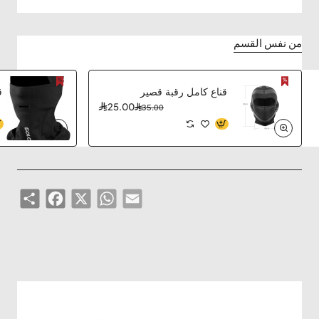
من نفس القسم
قناع كامل رقبة قصير
ق
25.00
35.00
Share
Facebook
WhatsApp
X
Email