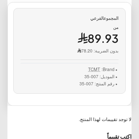
من
89.93
بدون الضريبة:
78.20
TCMT
Brand:
الموديل:
007-35
رقم المنتج:
007-35
لا توجد تقييمات لهذا المنتج.
اكتب تقييماً