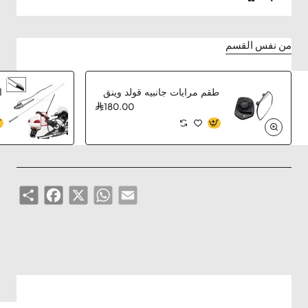
من نفس القسم
طقم مرايات جانبيه قولد وينق
180.00
Share
Facebook
WhatsApp
X
Email