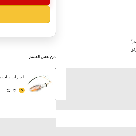
ة؟
ة
من نفس القسم
اشارات دباب 