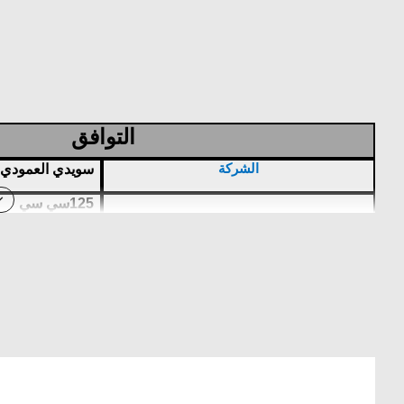
التوافق
الشركة
سويدي العمودي
125سي سي
المقاس
بلد الصنع:
الصين
نوع الدباب
سويدي العمودي 