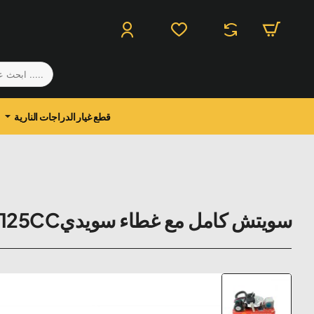
.....
ابحث
عن
منتج
قطع غيار الدراجات النارية
سويتش كامل مع غطاء سويدي125CC