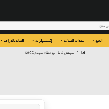
الخوذ
معدات السلامه
إكسسوارات
العناية بالدراجة
سويتش كامل مع غطاء سويدي125CC
home