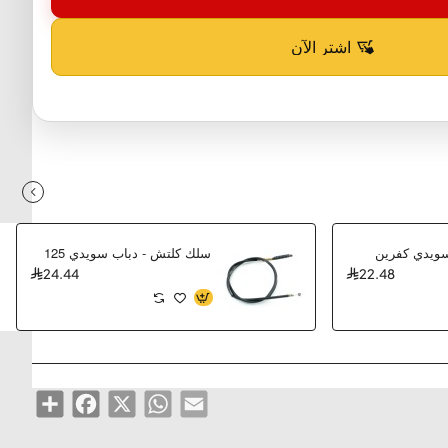
اشترِ الآن
سويدي كفرين
سلك كلتش - دباب سويدي 125
24.44
22.48
Share
Facebook
WhatsApp
X
Email