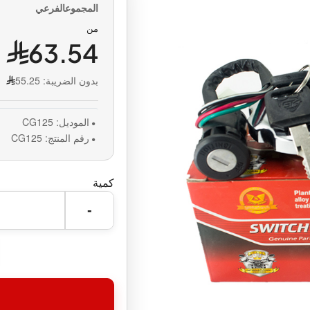
من
63.54
بدون الضريبة:
55.25
الموديل:
CG125
رقم المنتج:
CG125