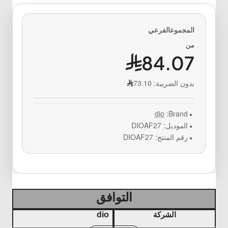
من
84.07
بدون الضريبة:
73.10
dio
Brand:
الموديل:
DIOAF27
رقم المنتج:
DIOAF27
التوافق
الشركة
dio