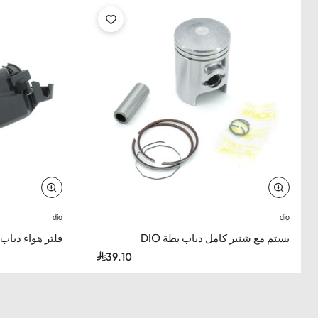
dio
dio
بستم مع شنبر كامل دباب بطة DIO
فلتر هواء دباب بط
39.10