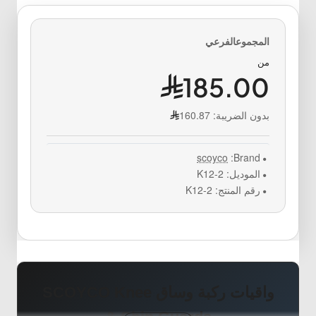
من
185.00
بدون الضريبة:
160.87
scoyco
Brand:
الموديل:
K12-2
رقم المنتج:
K12-2
واقيات ركبة وساق SCOYCO Knee