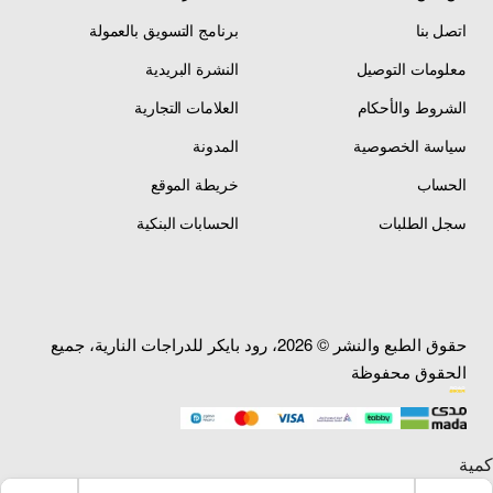
اتصل بنا
برنامج التسويق بالعمولة
وسادة ماصة
مقاوم للخدوش
معلومات التوصيل
النشرة البريدية
سطح مقاوم للخدوش
للصدمات
بطانة داخلية
والاحتكاك — يحافظ على
الشروط والأحكام
العلامات التجارية
ماصة للصدمات — تقلل
المظهر — عمر افتراضي
الضغط على الركبة —
سياسة الخصوصية
المدونة
طويل
راحة وحماية مضاعفة
الحساب
خريطة الموقع
سجل الطلبات
الحسابات البنكية
التصميم والراحة
حقوق الطبع والنشر © 2026، رود بايكر للدراجات النارية، جميع
تصميم مفصلي (Joint Design)
يسمح بحرية الحركة
الحقوق محفوظة
الكاملة — يتبع حركة الركبة الطبيعية عند المشي
والجلوس والقيادة، مع الحفاظ على
الثبات والحماية
في جميع الوضعيات.
تصميم مريح وخفيف الوزن
— مثالي للارتداء الطويل