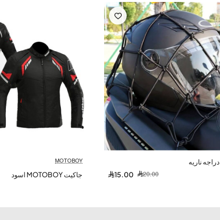
عملية مصممة للسائقين الذين يبحثون عن
الأمان والأناقة في آن واحد
.
عله الخيار المثالي للسائقين من جميع المستويات.
وفر
حماية ممتازة ضد الصدمات والإصابات
دون التضحية بالراحة أو
لجزء الأمامي يضفي
لمسة من الأناقة
على الحماية العملية، مما يجعله
MOTOBOY
راجه ناريه
20.00
15.00
جاكيت MOTOBOY اسود
د الصدمات والإصابات
. يمتص الطاقة ويوزعها، مما يقلل من الأثر على
ص الصدمات بشكل فعال
وتوفير حماية فائقة للركبتين. الرغوية عالية