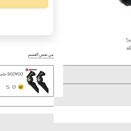
ة؟
ة
من نفس القسم
SCOYCO حامي ركبه كامل اسود