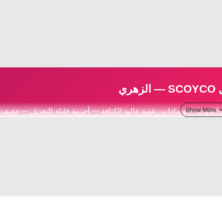
ري
هري — بوليمر عالي الجودة — وسادات رغوية عالية الكثافة — أحزمة قابلة للتعديل — خفيف
ع — تصميم أنيق باللون الوردي والأسود
SCOYCO
Knee Guards
Pink Edition
Impact 