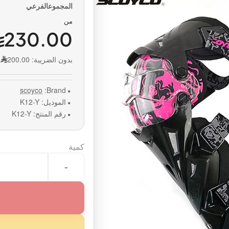
من
230.00
بدون الضريبة:
200.00
scoyco
Brand:
الموديل:
K12-Y
رقم المنتج:
K12-Y