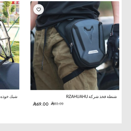
حامي ركبة كامل
SCOYCO
باللون الزهري هو حماية أنيقة و
يجمع بين
التصميم الرياضي الجذاب
والحماية المتفوقة، مما يج
مصنوع من
بوليمر عالي الجودة
يتميز بالمرونة والمتانة، مما ي
الحركة.
التصميم الأنيق باللون
الوردي والأسود
مع شعار
Scoyco
على ا
مثالياً للسائقين الذين يهتمون بالمظهر بقدر اهتمامهم بالأمان.
الحماية والأمان
-25%
-17%
شنطة فخذ شركة RZAHUAHU
شبك خوذه د
83.09
69.00
بوليمر عالي الجودة
— مادة مرنة ومتينة توفر
حماية ممتازة ض
الركبة أثناء السقوط.
وسادات حماية داخلية من رغوية عالية الكثافة
— تضمن
امتصا