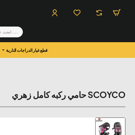
.....
ابحث
عن
منتج
قطع غيار الدراجات النارية
SCOYCO حامي ركبه كامل زهري