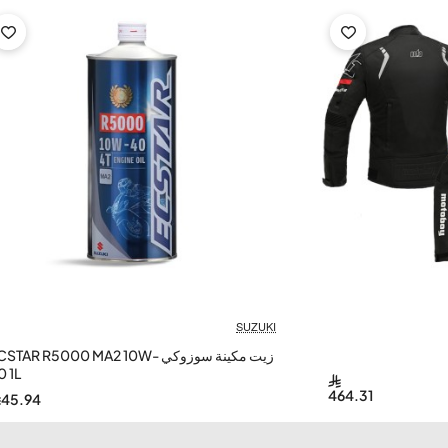
SUZUKI
زيت مكينة سوزوكي CSTAR R5000 MA2 10W
0 1L
464.31
45.94