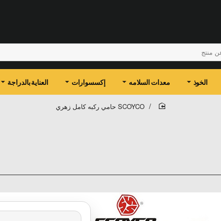
الخوذ
معدات السلامه
إكسسوارات
العناية بالدراجة
SCOYCO حامي ركبه كامل زهري
home