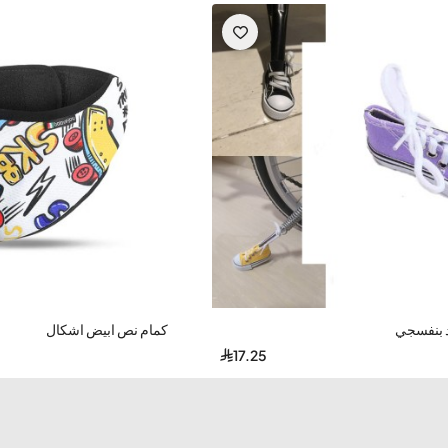
اسيكي
مصمم خصيصاً
للرجال
— يجمع بين
الأسلوب العتيق والطابع
أصلي
—
حبل قماشي بني مربوط يدوياً
—
رباط تعديل مرن
— يضفي
يم هندسي GEOMETRIC
—
نمط عتيق Vintage
—
خفيف ومريح
—
رحلات.
-21%
 بنفسجي
كمام نص ابيض اشكال
17.25
جلد طبيعي بني أصلي
جلد بني طبيعي عالي الجودة — نسيج ناعم
ومريح — مقاوم للتآكل — يتحمل الاستخدام اليومي — يكتسب لمعاناً ولوناً
أغمق مع الوقت