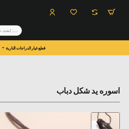
.....
ابحث
عن
منتج
قطع غيار الدراجات النارية
اسوره يد شكل دباب