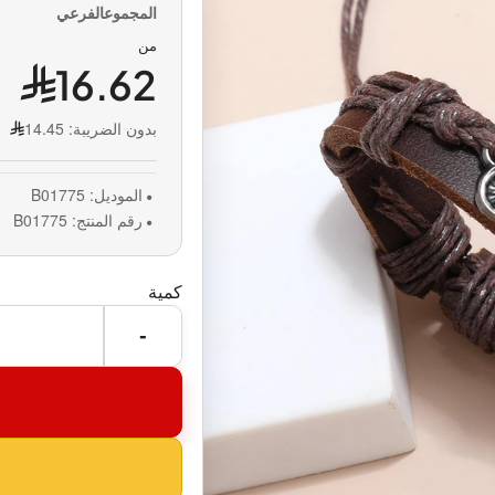
من
16.62
بدون الضريبة:
14.45
الموديل:
B01775
رقم المنتج:
B01775