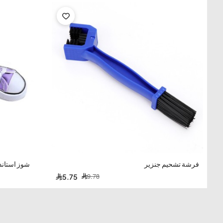
أسورة يد جلد بني بشكل دراجة نارية (دباب)
— منتج
فاخر وكل
الرياضي
— مثالي لعشاق
الدراجات النارية والمغامرين
.
شكل دراجة نارية (دباب) معدني فضي بارز
—
جلد طبيعي بني 
طابعاً ريفياً أصيلاً
على المعصم.
رباط تعديل سهل الاستخدام
—
سبيكة زنك عالية الجودة
—
تصم
مناسب لجميع مقاسات المعاصم — مثالي للارتداء اليومي وال
المميزات الرئيسية
-41%
فرشة تشحيم جنزير
شوز استاند
9.78
5.75
شكل دراجة نارية (دباب)
تصميم معدني فضي بارز لدراجة نارية —
شكل شرس ومميز — يعكس شغف الدراجات — طابع رياضي أصيل —
يجذب الأنظار فوراً