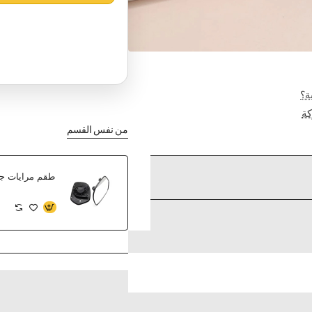
ة؟
ة
من نفس القسم
طقم مرايات جان