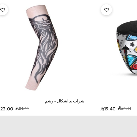
-6%
شراب يد اشكال - وشم
24.44
24.44
23.00
19.40