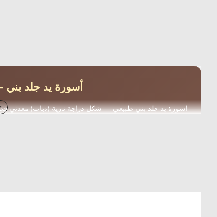
أسورة يد جلد بني —
أسورة يد جلد بني طبيعي — شكل دراجة نارية (دباب) معدني
— مثالية لع
شكل دباب
جلد بني
حبل
الوصف التقني