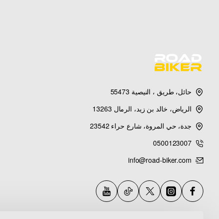
حبل قماشي مربوط يدوياً
حبل قماشي بني متين — ربط يدوي دقيق
— يضيف طابعاً حرفياً أصيلاً — مقاوم للتفكك — يتناسق مع الجلد البني
حائل، طريق ، النيصية 55473
المواصفات الفنية
الرياض، خالد بن زيد، الرمال 13263
جدة، حي المروة، شارع حراء 23542
المنتج
أسورة 
0500123007
الشكل / النمط
GEOMETRIC — هندس
info@road-biker.com
المادة
جلد طبيعي بني — er
النمط
عتيق — Vintage — ريف
نوع الإغلاق
رباط تعديل مر