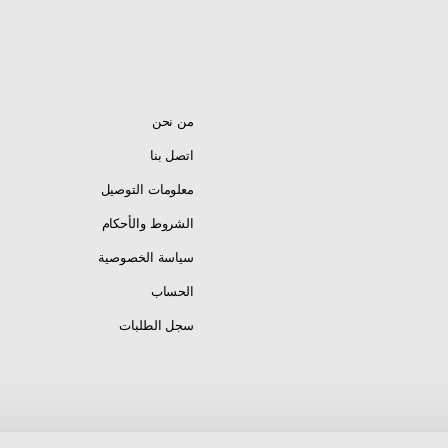
رباط تعديل مرن
رباط قابل للتعديل — يناسب جميع مقاسات المعاصم
— سهل الربط والفك — لا يحتاج لمشبك — مريح وآمن على المعصم
من نحن
اتصل بنا
معلومات التوصيل
الشروط والأحكام
سياسة الخصوصية
يد جلد بني — شكل دراجة نارية (دباب) — Bracelet
الحساب
ي — شكل دراجة نارية (دباب)
سجل الطلبات
Leath — حبل قماشي — سبيكة زنك — Zinc Alloy
ي — Rustic
ن — Adjustable Cord — بدون مشبك