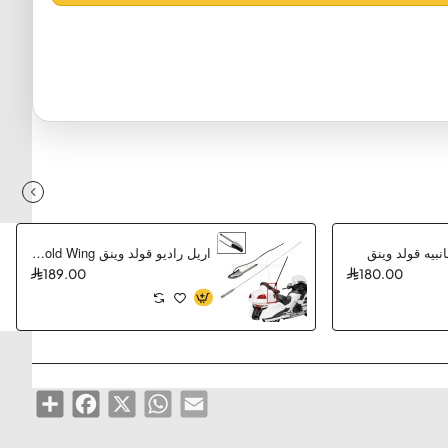
بيه قولد وينق
اريل راديو قولد وينق Honda Gold Wing
189.00
180.00
Share
Facebook
WhatsApp
X
Email