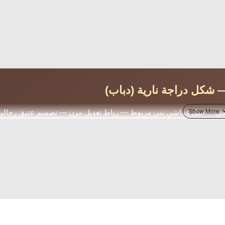
 شكل دراجة نارية (دباب)
 فضي — حبل قماشي بني مربوط — رباط تعديل مرن — تصميم عتيق رجالي
شاق الدراجات النارية
 قماشي
رباط تعديل
تصميم عتيق