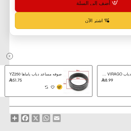
أضف إلى السلة
اشترِ الآن
صاموله كلتش دباب VIRAGO وكاله
صوفه مساعد دباب ياماها YZ250
51.75
8.99
Share
Facebook
WhatsApp
X
Email