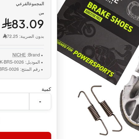
من
83.09
بدون الضريبة:
72.25
NICHE
Brand:
الموديل:
K-BRS-0026
رقم المنتج:
BRS-0026