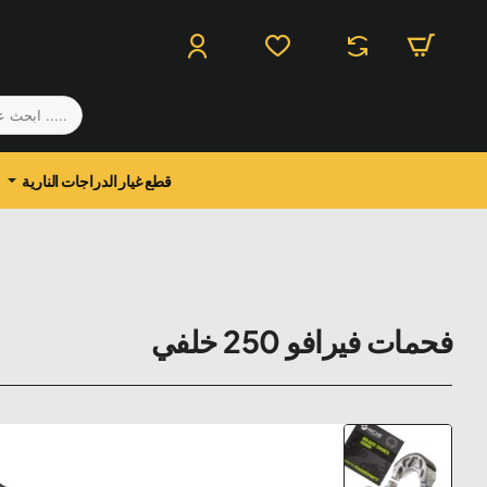
.....
ابحث
عن
منتج
قطع غيار الدراجات النارية
فحمات فيرافو 250 خلفي