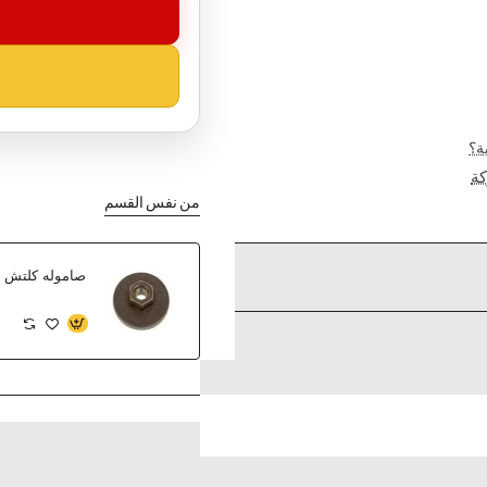
ة؟
ة
من نفس القسم