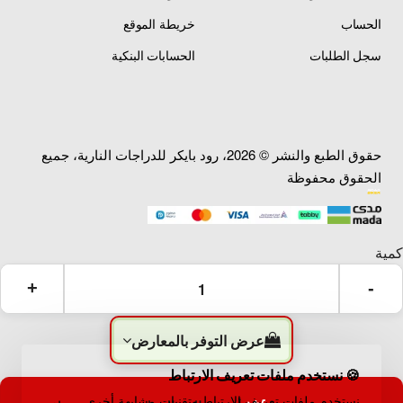
الحساب
خريطة الموقع
سجل الطلبات
الحسابات البنكية
حقوق الطبع والنشر © 2026، رود بايكر للدراجات النارية، جميع
الحقوق محفوظة
عرض التوفر بالمعارض
🍪 نستخدم ملفات تعريف الارتباط
نستخدم ملفات تعريف الارتباط وتقنيات مشابهة أخرى