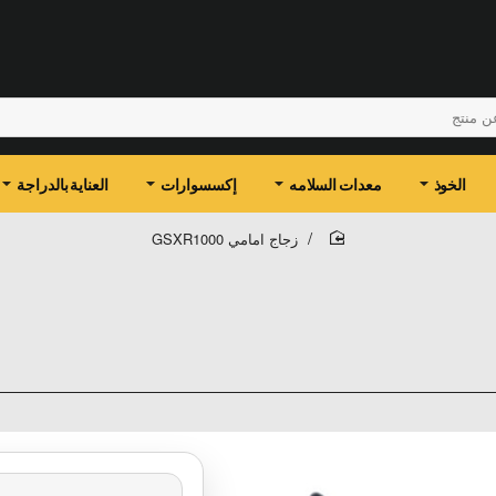
الخوذ
معدات السلامه
إكسسوارات
العناية بالدراجة
زجاج امامي GSXR1000
home