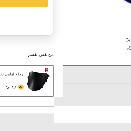
ة؟
ة
من نفس القسم