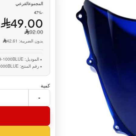
-47%
49.00
92.00
بدون الضريبة:
42.61
الموديل:
9-1000BLUE
رقم المنتج:
1000BLUE