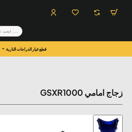
.....
ابحث
عن
منتج
قطع غيار الدراجات النارية
زجاج امامي GSXR1000