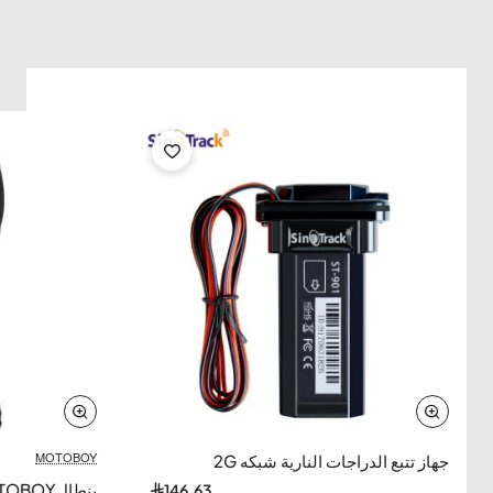
السترة مصنوعة من نسيج البوليستر 600D.
بلد الصنع:
السترة مصنوعة في الصين.
تقييم السترة:
تلقت السترة تقييمات إيجابية بشكل عام من المستخدمين. أشاد
المستخدمون بتصميمها الأنيق وحماية الدراجات النارية وسعر
معقول.
استنتاج:
تعد سترة دراجة نارية MB-J125WHITE خيارًا جيدًا لراكب
الدراجات النارية الذي يبحث عن سترة أنيقة وعصرية مع حماية
جيدة.
ملاحظات خاصة:
تتميز السترة بألوان أساسية كلاسيكية مثل الأسود والأبيض
والرمادي.
تحتوي السترة على شارات عاكسة لزيادة السلامة أثناء القيادة
في الليل.
MOTOBOY
جهاز تتبع الدراجات النارية شبكه 2G
بنطالMOTOBOY اسود احمر
146.63