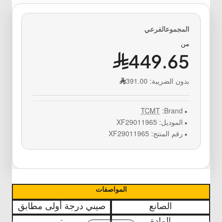
من
449.65
بدون الضريبة:
391.00
TCMT
Brand:
الموديل:
XF29011965
رقم المنتج:
XF29011965
المواصفات
الصانع
صيني درجة أولى
مطابق
-
المادة