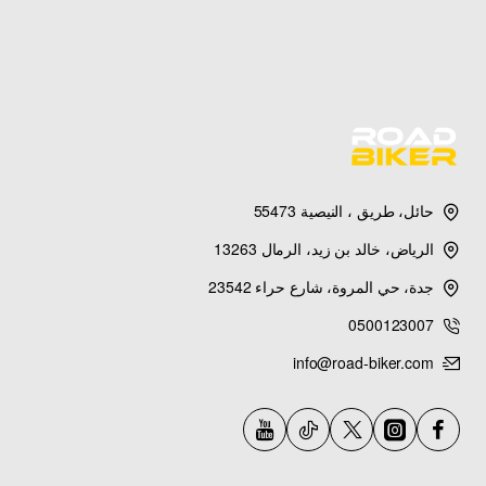
حائل، طريق ، النيصية 55473
الرياض، خالد بن زيد، الرمال 13263
جدة، حي المروة، شارع حراء 23542
0500123007
info@road-biker.com