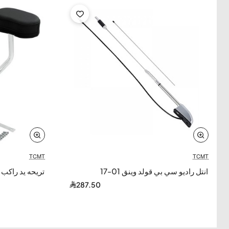
TCMT
-23%
TCMT
انتل راديو سي بي قولد وينق 01-17
تريحه يد راكب قول
287.50