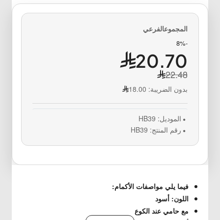
-8%
20.70
22.48
بدون الضريبة:
18.00
الموديل:
HB39
رقم المنتج:
HB39
فيما يلي مواصفات الأكمام:
اللون: أسود
مع حامي عند الكوع