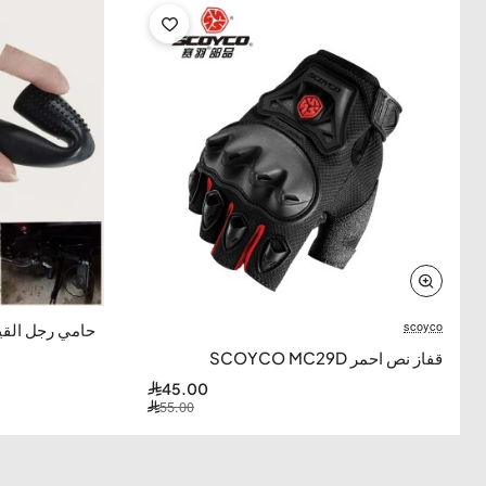
-18%
scoyco
-18%
حامي رجل القي
قفاز نص احمر SCOYCO MC29D
45.00
55.00