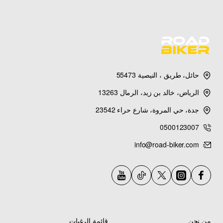
حائل، طريق ، النيصية 55473
الرياض، خالد بن زيد، الرمال 13263
جدة، حي المروة، شارع حراء 23542
0500123007
info@road-biker.com
من نحن
قائمة الرغبات