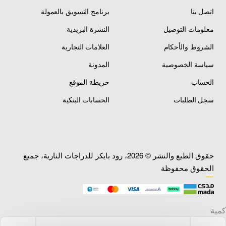
اتصل بنا
برنامج التسويق بالعمولة
استكر جنط Banshee —
معلومات التوصيل
النشرة البريدية
المنتج
Rim Sticker
الشروط والأحكام
العلامات التجارية
أصفر — Yellow — كما هو
اللون
سياسة الخصوصية
المدونة
موضح في الصورة
الحساب
خريطة الموقع
استكر ألماني — German
المواد
Quality Sticker
سجل الطلبات
الحسابات البنكية
شعار Banshee — تصميم
التصميم
رياضي أنيق
العناصر
طقم كامل يكفي لـ 4
حقوق الطبع والنشر © 2026، رود بايكر للدراجات النارية، جميع
المتضمنة
كفرات (B + B + F + F)
الحقوق محفوظة
التغطية
4 كفرات — أمامي وخلفي
مقاوم للماء — يتحمل
الخصائص
الظروف القاسية