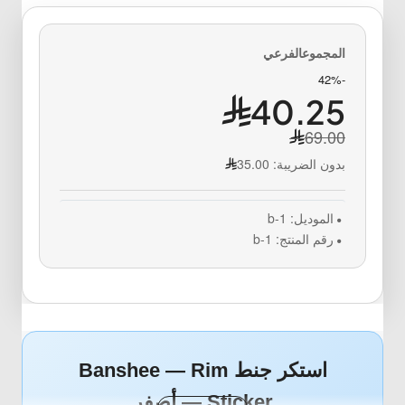
-42%
40.25
69.00
بدون الضريبة:
35.00
الموديل:
b-1
رقم المنتج:
b-1
استكر جنط Banshee — Rim
Sticker — أصفر