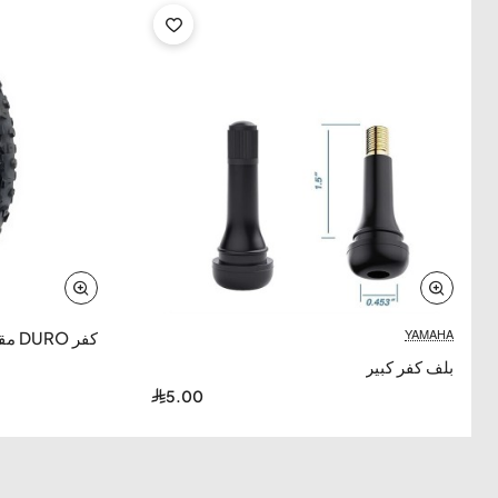
مصنوع من
مواد استكر ألمانية عالية الجودة
—
مقاوم للماء
—
يتحمل الظروف الخارجية القاسية
—
لا يتأثر بالمطر أو الغبار أو الحرارة —
يضمن السفر
بأمان على الطريق لفترات أطول
.
الطقم يكفي لـ 4 كفرات
أمامي وخلفي —
سهل
التركيب
—
لاصق قوي يدوم طويلاً
—
تصميم
Banshee الأصلي
— مثالي لتخصيص مظهر
الدراجة.
YAMAHA
كفر DURO مقاس (21/10/8)
بلف كفر كبير
المميزات الرئيسية
5.00
مقاوم للماء
يتحمل الظروف