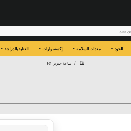
الخوذ
معدات السلامه
إكسسوارات
العناية بالدراجة
ساعة جنزير R1
home