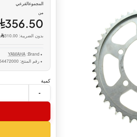
من
356.50
بدون الضريبة:
310.00
YAMAHA
Brand:
رقم المنتج:
54472000