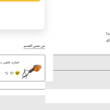
ة؟
ة
من نفس القسم
اشاره خلفي دباب R1 