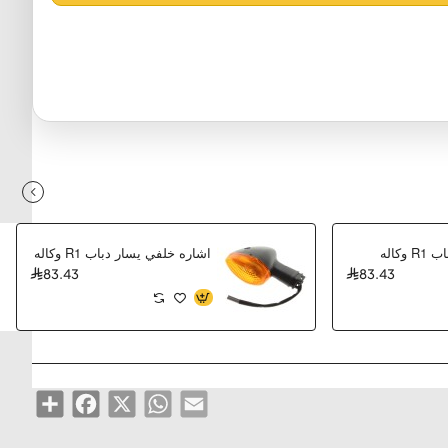
وكاله
اشاره خلفي يسار دباب R1 وكاله
83.43
83.43
Share
Facebook
WhatsApp
X
Email