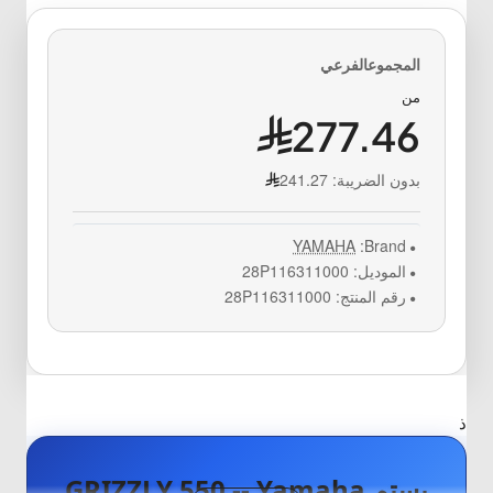
من
277.46
بدون الضريبة:
241.27
YAMAHA
Brand:
الموديل:
28P116311000
رقم المنتج:
28P116311000
ذ
بستم GRIZZLY 550 -- Yamaha