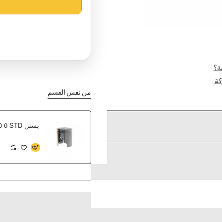
ة؟
ة
من نفس القسم
بستن PW50 0 STD