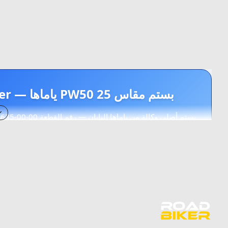
بستم مقاس 25 PW50 ياماها — Yamaha PW50 OEM Piston 0.25 Over
Yamahopper من 1979 إلى 2023 — جودة وكالة 100%
OEM وكالة
0.25 Over
1979-2023
Y-Zinger
[ i ] الوصف التقني