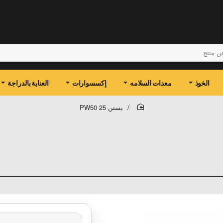
الخوذ
معدات السلامه
إكسسوارات
العناية بالدراجة
بستن 25 PW50
home