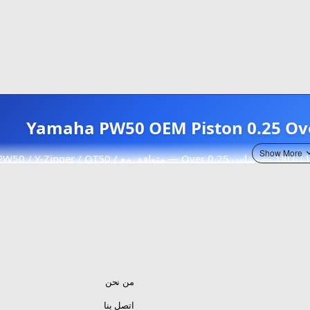
بستم أصلي وكالة من ياماها اليابان — رقم القطعة 18U-11635-00-00 — مقاس 0.25 Over — متوافق مع W50 / Y-Zinger / QT50
Yamaha Japan
18U-11635-00-00
PW50
من نحن
اتصل بنا