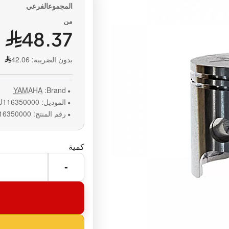
من
48.37
بدون الضريبة:
42.06
YAMAHA
Brand:
الموديل:
U116350000
رقم المنتج:
16350000