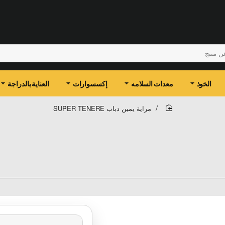
الخوذ
معدات السلامه
إكسسوارات
العناية بالدراجة
مراية يمين دباب SUPER TENERE
home