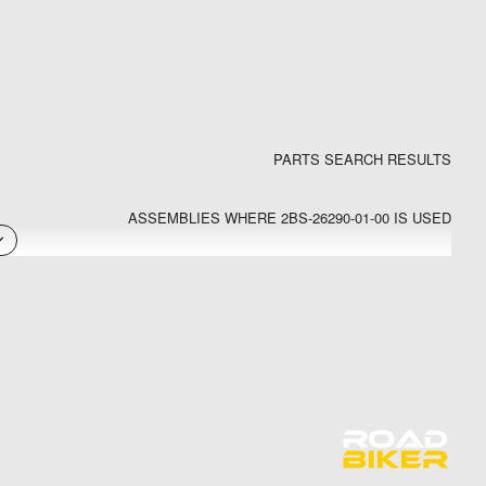
PARTS SEARCH RESULTS
ASSEMBLIES WHERE 2BS-26290-01-00 IS USED
2020 SUPER TENERE ES (XTZ12ELCGY) - Steering Handle & Cable
2020 SUPER TENERE ES (XTZ12ELGY) - Steering Handle & Cable