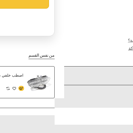
ة؟
ة
من نفس القسم