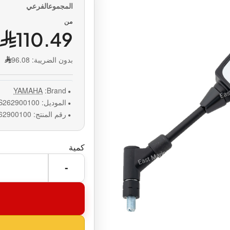
من
110.49
بدون الضريبة:
96.08
YAMAHA
Brand:
الموديل:
S262900100
رقم المنتج:
62900100