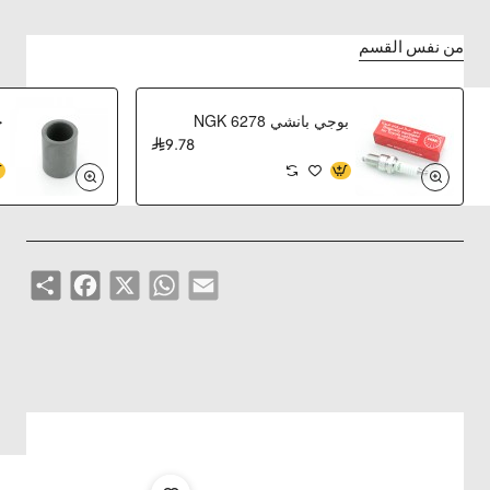
من نفس القسم
Yamaha
بوجي بانشي NGK 6278
ح
9.78
التوافق
BANSHEE
(2011 – 2001)
Share
Facebook
WhatsApp
X
Email