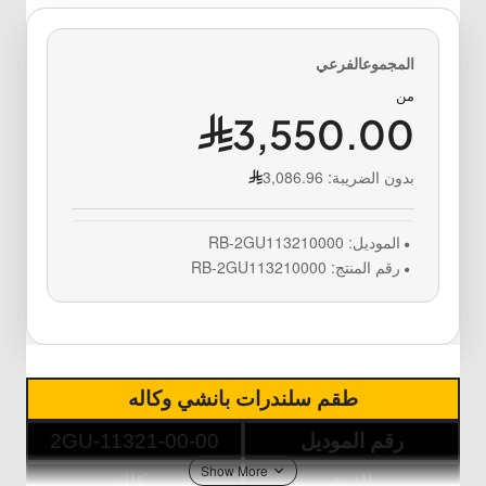
من
3,550.00
بدون الضريبة:
3,086.96
الموديل:
RB-2GU113210000
رقم المنتج:
RB-2GU113210000
طقم سلندرات بانشي وكاله
رقم الموديل
2GU-11321-00-00
النوع
وكالة