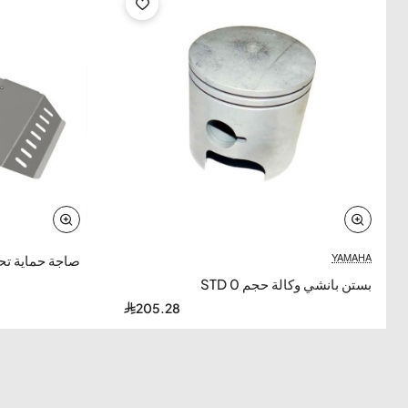
-12%
YAMAHA
صاجة حماية تح
بستن بانشي وكالة حجم 0 STD
205.28