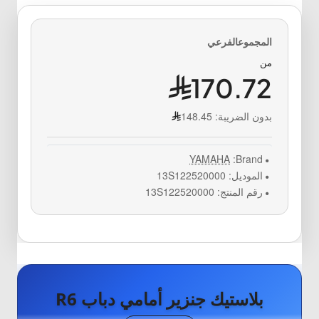
من
170.72
بدون الضريبة:
148.45
YAMAHA
Brand:
الموديل:
13S122520000
رقم المنتج:
13S122520000
بلاستيك جنزير أمامي دباب R6