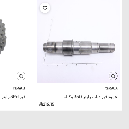
1994 SECA II (XJ600SFC) - Clutch
1994 WARRIOR (YFM350XF) - Clutch
1994 WARRIOR (YFM350XF_M) - Clutch
1995 YFM35FXG - Clutch
1995 WARRIOR (YFM350XG) - Clutch
1995 WARRIOR (YFM350XG_M) - Clutch
YAMAHA
YAMAHA
عمود قير دباب رابتر 350 وكاله
قير 3Rd رابتر 350 وكاله
1995 WOLVERINE (YFM35FXG_M) - Clutch
216.15
1996 XT350H - Clutch