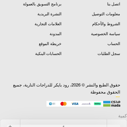
اتصل بنا
برنامج التسويق بالعمولة
1996 WARRIOR (YFM350XH) - Clutch
معلومات التوصيل
النشرة البريدية
الشروط والأحكام
العلامات التجارية
1996 WARRIOR (YFM350XH_M) - Clutch
سياسة الخصوصية
المدونة
الحساب
خريطة الموقع
1996 WOLVERINE 4WD (YFM350FXH) - Clutch
سجل الطلبات
الحسابات البنكية
1996 WOLVERINE 4WD (YFM350FXH_) - Clutch
1997 XT350J - Clutch
حقوق الطبع والنشر © 2026، رود بايكر للدراجات النارية، جميع
1997 XT350JC - Clutch
الحقوق محفوظة
1997 YFM350FWJ_MNH - Clutch
1997 BIG BEAR 2WD (YFM350UJ) - Clutch