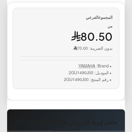
من
80.50
بدون الضريبة:
70.00
YAMAHA
Brand:
الموديل:
2GU1490J00
رقم المنتج:
2GU1490J00
طقم إبرة كاربريتر Yamaha Banshee